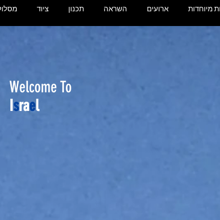
 מיוחדות
ארועים
השראה
תכנון
ציוד
מסלול
Welcome To
I
s
ra
e
l