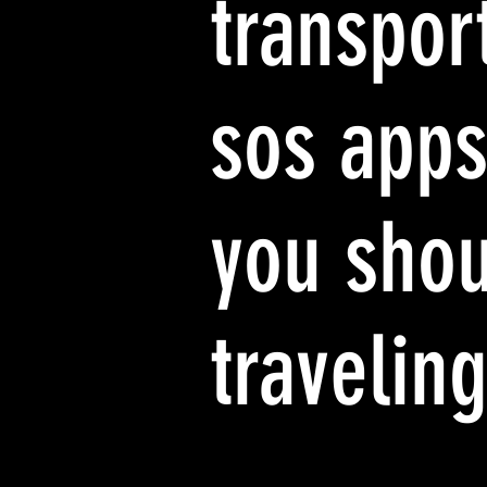
transpor
sos app
you sho
travelin