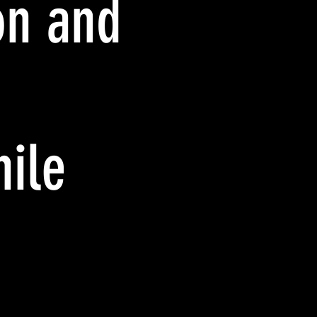
on and
ile