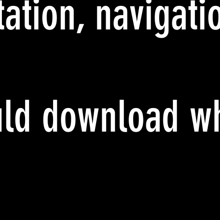
tation, navigati
s
uld download wh
g