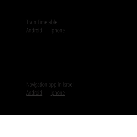
Train Timetable
Android
Iphone
Navigation app in Israel
Android
Iphone