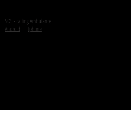
SOS - calling Ambulance
Android
Iphone