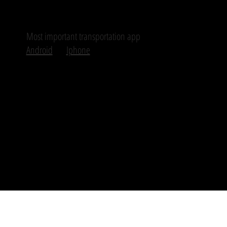
Most important transportation app
Android
Iphone