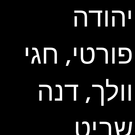
יהודה
פורטי, חגי
וולך, דנה
שביט