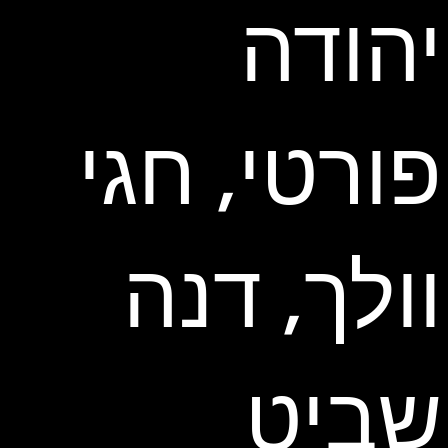
יהודה
פורטי, חגי
וולך, דנה
שביט