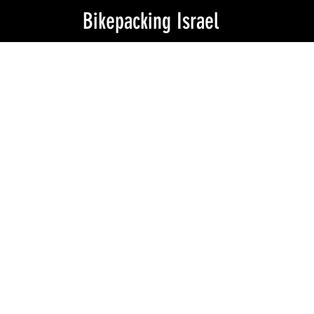
Bikepacking Israel
השאלת ציוד מסניפי טרק
ציוד התנסות בסניפי טרק
אם כבר יוצאים לנסות בייקפקינג
לראשונה, אין כמו לעשות את זה
כמו שצריך!
למזלנו, בסניפי רשת Trek ישראל