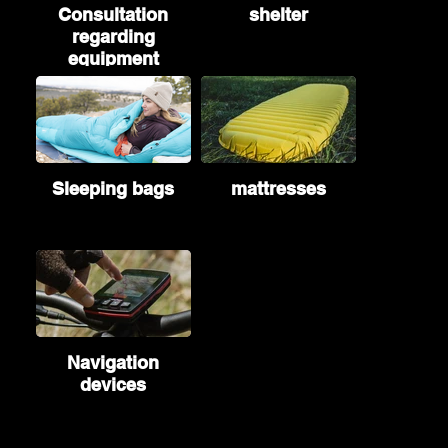
Consultation
shelter
regarding
equipment
Sleeping bags
mattresses
Navigation
devices