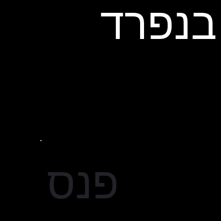
בנפרד
פנס