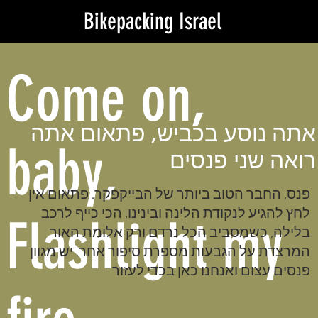
Bikepacking Israel
Come on,
אתה נוסע בכביש, פתאום אתה
baby,
רואה שני פנסים
פנס, החבר הטוב ביותר של הבייקפקר. פתאום אין
לחץ להגיע לנקודת הלינה ובינינו, הכי כייף לרכב
Flashlight my
בלילה, כשמסביב הכל נרדם ורק אלומת האור
המרצדת על הגבעות מספרת סיפור אחר. יש מגוון
פנסים עצום ואנחנו כאן בכדי לעזור