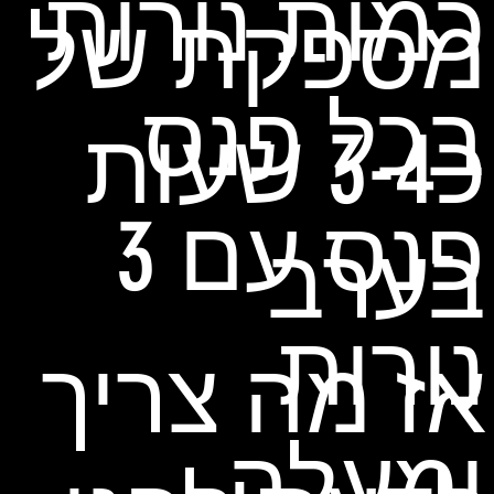
כמות נורות
מספקת של
בכל פנס
כ3-4 שעות
פנס עם 3
בערב
נורות
אז מה צריך
ומעלה