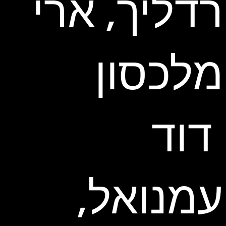
רדליך, ארי
מלכסון
דוד
עמנואל,