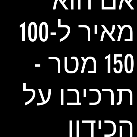
אם הוא
מאיר ל100-
150 מטר -
תרכיבו על
הכידון