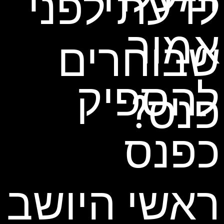
לדעת לפני
אמור
שבוחרים
להספיק
פנס?
כפנס
ראשי היושב