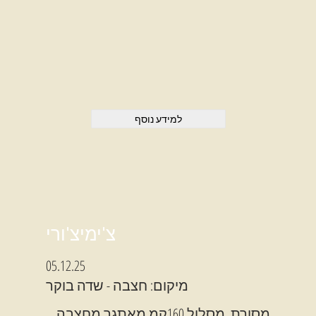
למידע נוסף
צ'ימיצ'ורי
05.12.25
מיקום: חצבה - שדה בוקר
מסורת. מסלול 160קמ מאתגר מחצבה