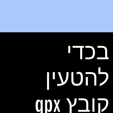
בכדי
להטעין
קובץ gpx