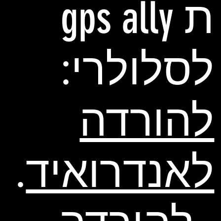
ת gps ally
לסלולרי:
להורדה
לאנדרואיד
.