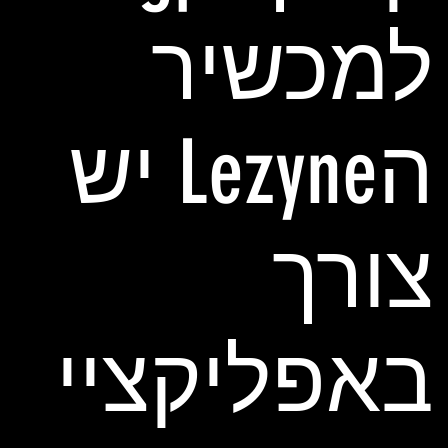
למכשיר
הLezyne יש
צורך
באפליקציי