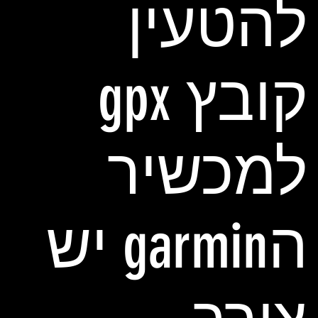
להטעין
קובץ gpx
למכשיר
הgarmin יש