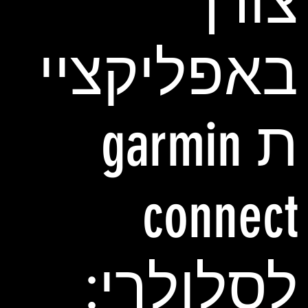
צורך
באפליקציי
ת garmin
connect
לסלולרי: