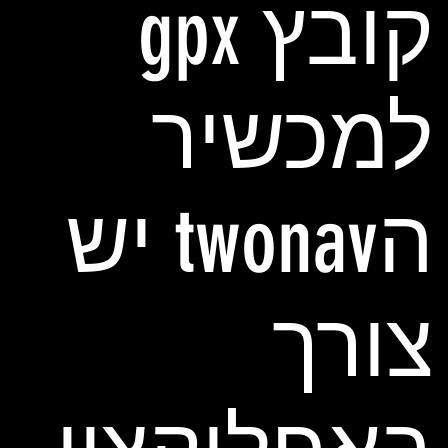
קובץ gpx
למכשיר
הtwonav יש
צורך