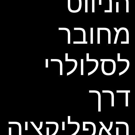
הניווט
מחובר
לסלולרי
דרך
האפליקציה