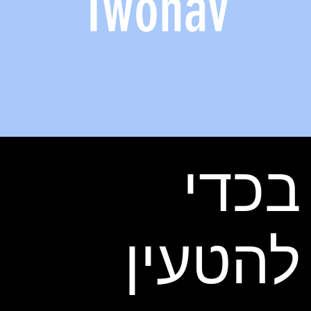
Twonav
בכדי
להטעין