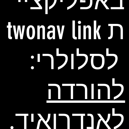
באפליקציי
ת twonav link
לסלולרי:
להורדה
לאנדרואיד
.