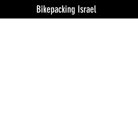
Bikepacking Israel
Is this the
real life?
my tent
is fantasy?