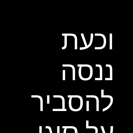
וכעת
ננסה
להסביר
על סוגי