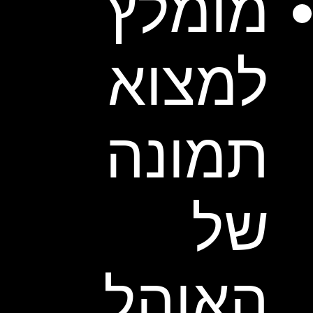
מומלץ
למצוא
תמונה
של
האוהל