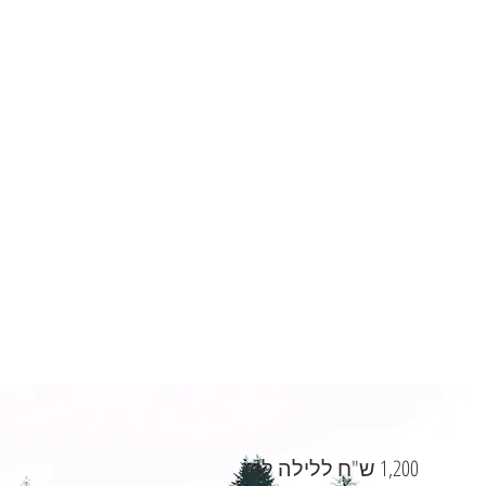
מאובזר ואפילו טלויזיה עם Netflix ו- Disney!
בחוץ תמצאו פינת זולה עם הצללה, שולחן
אוכל, כיסאות ואפילו קרשים למדורה
מגיעים עם אופניים? יש לנו עמדה מיוחדת
לקשירה וגם שירותי הקפצה מנקודה
לנקודה
רוצים לשמוע עוד או להזמין קראוון
שילה- 0522060396
1,200 ש"ח ללילה לזוג