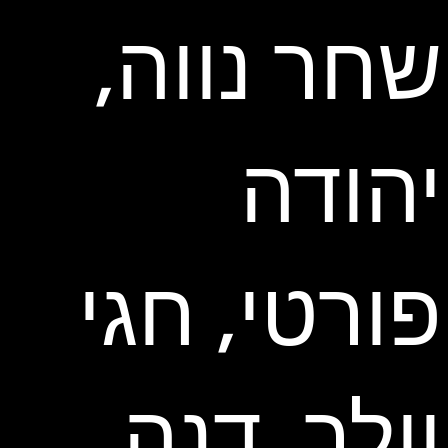
שחר נווה,
יהודה
פורטי, חגי
וולך, דנה