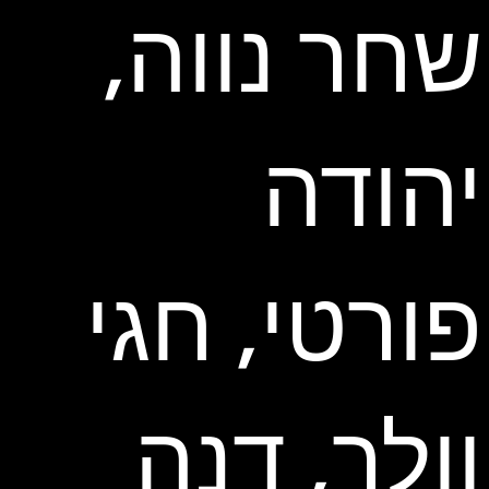
שחר נווה,
יהודה
פורטי, חגי
וולך, דנה