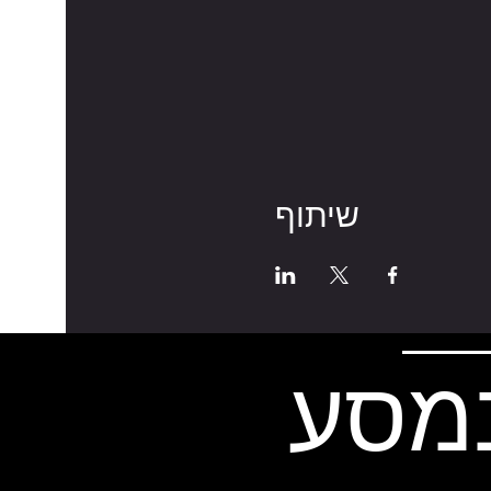
שיתוף
במסע