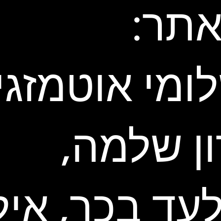
תר:
ומי אוטמזגין
ון שלמה,
עד בכר, איל