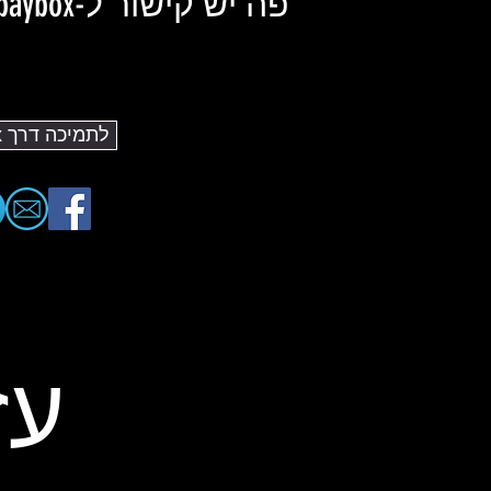
פה יש קישור ל-paybox שלנו :)
לתמיכה דרך PayBox
עז