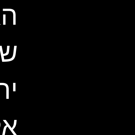
הא
של
יר
אל