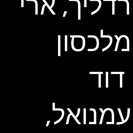
רדליך, ארי
מלכסון
דוד
עמנואל,