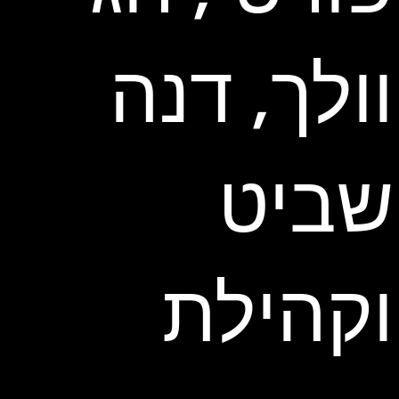
וולך, דנה
שביט
וקהילת