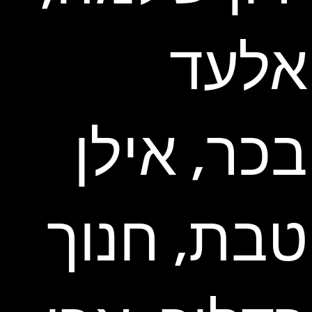
אלעד
בכר, אילן
טבת, חנוך