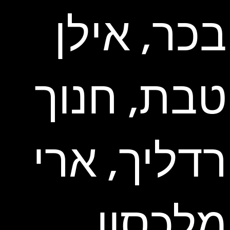
בכר, אילן
טבת, חנוך
רדליך, ארי
מלכסון