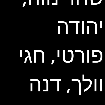
יהודה
פורטי, חגי
וולך, דנה