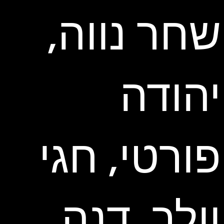
שחר נווה,
יהודה
פורטי, חגי
וולך, דנה