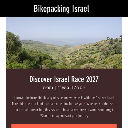
Bikepacking Israel
Discover Israel Race 2027
יום ה׳, 01 באפר׳
  |  
נהריה
Uncover the incredible beauty of Israel on two wheels with the Discover Israel
Race! this one-of-a-kind race has something for everyone. Whether you choose to
do the half race or full, this is sure to be an adventure you won't soon forget.
Sign up today and start your journey!