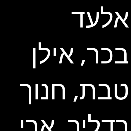
אלעד
בכר, אילן
טבת, חנוך
רדליך, ארי