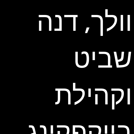
וולך, דנה
שביט
וקהילת
בייקפקינג