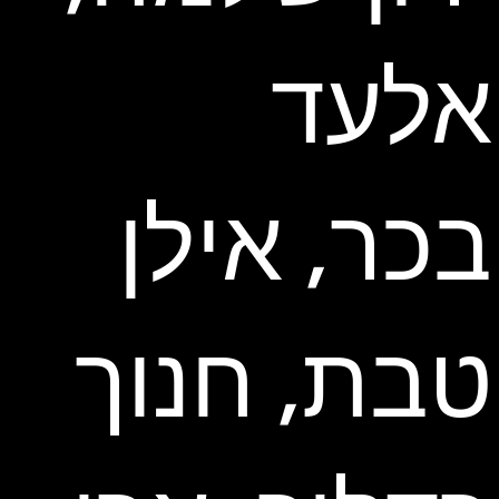
אלעד
בכר, אילן
טבת, חנוך