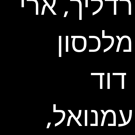
רדליך, ארי
מלכסון
דוד
עמנואל,