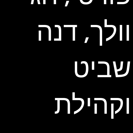
וולך, דנה
שביט
וקהילת