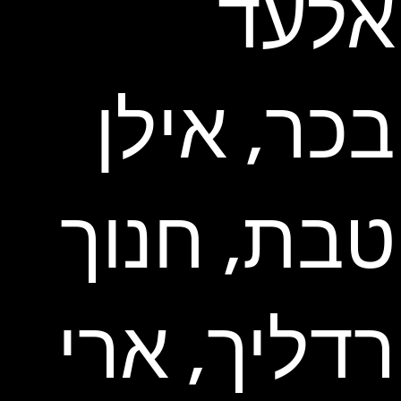
אלעד
בכר, אילן
טבת, חנוך
רדליך, ארי