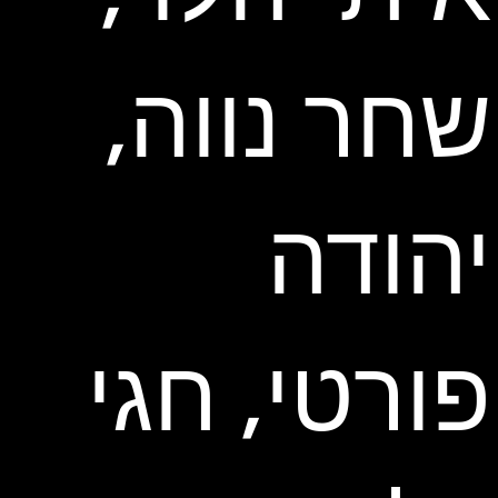
שחר נווה,
יהודה
פורטי, חגי