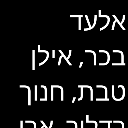
אלעד
בכר, אילן
טבת, חנוך
רדליך, ארי