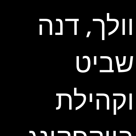
וולך, דנה
שביט
וקהילת