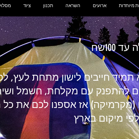
 מיוחדות
ארועים
השראה
תכנון
ציוד
מסלול
ד 100שח
א תמיד חייבים לישון מתחת לעץ, ל
ם להתפנק עם מקלחת, חשמל ושיר
(מקרמיקה) אז אספנו לכם את כל חנ
לפי מיקום בארץ