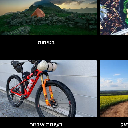
בטיחות
אל
רעיונות איבזור