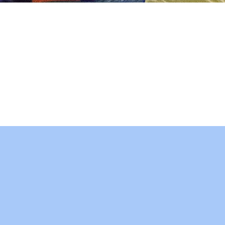
חניוני לילה 
100שח