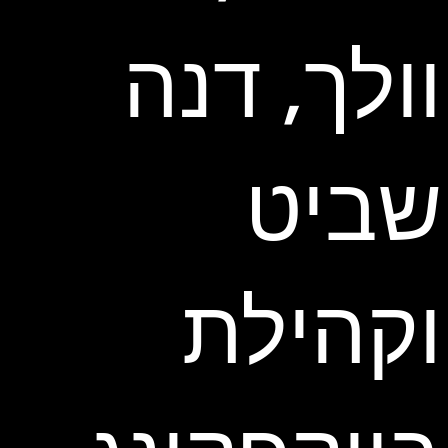
וולך, דנה
שביט
וקהילת