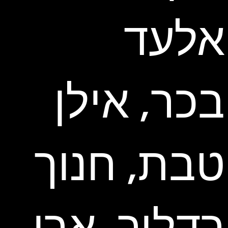
אלעד
בכר, אילן
טבת, חנוך
רדליך, ארי