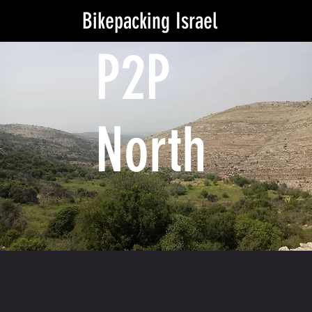
Bikepacking Israel
P2P
North