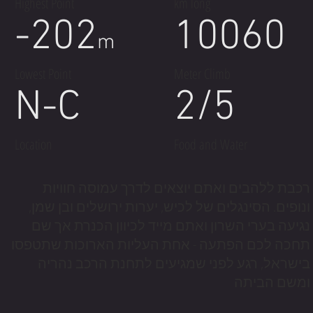
Highest Point
km long
-202
10060
m
Lowest Point
Meter Climb
N-C
2/5
Location
Food and Water
רכבת ללהבים ואתם יוצאים לדרך עמוסה חוויות
ונופים. הסינגלים של לכיש, יערות ירושלים ובן שמן,
נגיעה בערי השרון ואתם מייד לכיוון הכנרת אך שם
תחכה לכם הפתעה - אחת העליות הארוכות שתטפסו
בישראל, רגע לפני שמגיעים לתחנת הרכב נהריה
ומשם הביתה