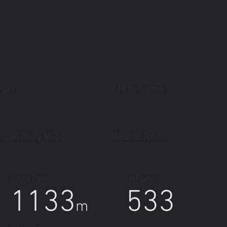
GPX
GPX for Garmin
30%
80%
Israel Hiking Map
Weather Forecast
SingleTrack
UnPaved
1133
533
m