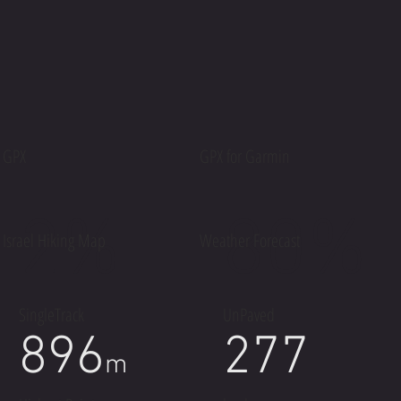
GPX
GPX for Garmin
2%
80%
Israel Hiking Map
Weather Forecast
SingleTrack
UnPaved
896
277
m