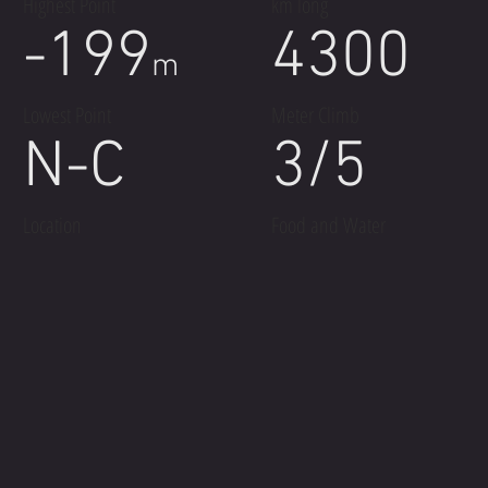
Highest Point
km long
-199
4300
m
Lowest Point
Meter Climb
N-C
3/5
Location
Food and Water