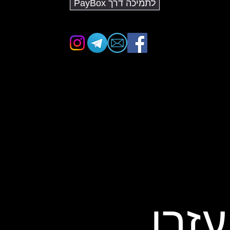
לתמיכה דרך PayBox
עזרו