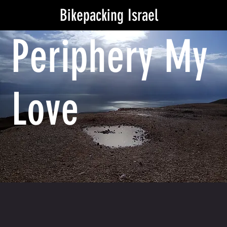
Bikepacking Israel
Periphery My
Love