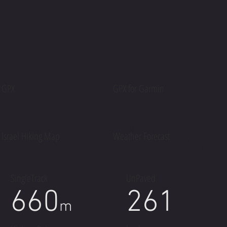
GPX
GPX for Garmin
0%
78%
Israel Hiking Map
Weather Forecast
SingleTrack
UnPaved
660
261
m