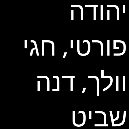
יהודה
פורטי, חגי
וולך, דנה
שביט