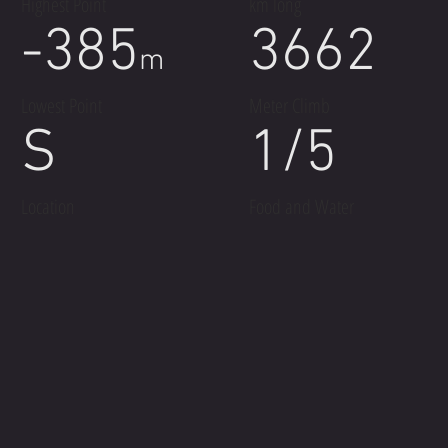
Highest Point
km long
-385
3662
m
Lowest Point
Meter Climb
S
1/5
Location
Food and Water