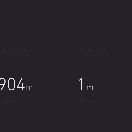
srael Hiking Map
GPX for Garmin
904
1
m
m
ighest Point
Lowest Point