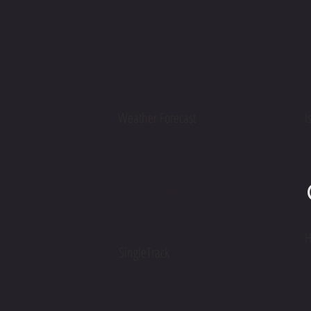
Weather Forecast
I
5%
H
SingleTrack