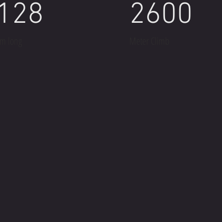
128
2600
m long
Meter Climb