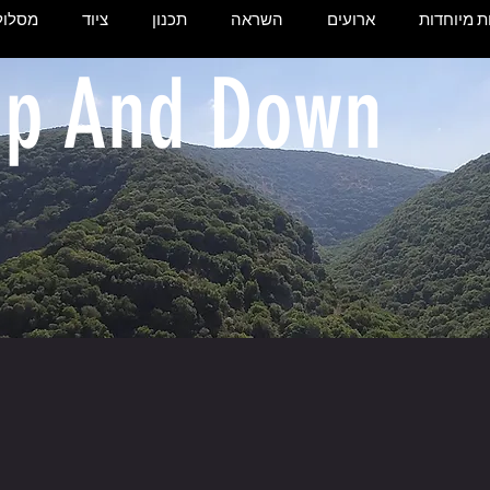
 מיוחדות
ארועים
השראה
תכנון
ציוד
מסלול
p And Down