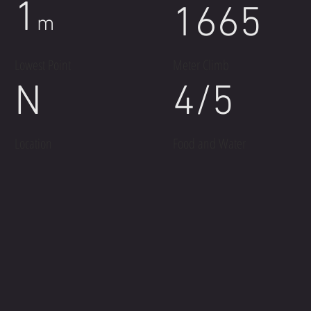
1
1665
m
Lowest Point
Meter Climb
N
4/5
Location
Food and Water