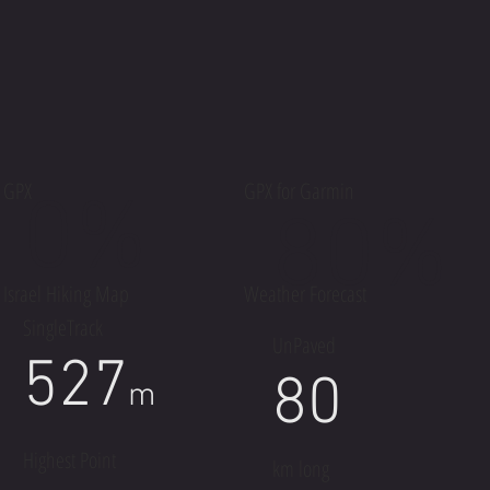
GPX
GPX for Garmin
0%
80%
Israel Hiking Map
Weather Forecast
SingleTrack
UnPaved
527
80
m
Highest Point
km long