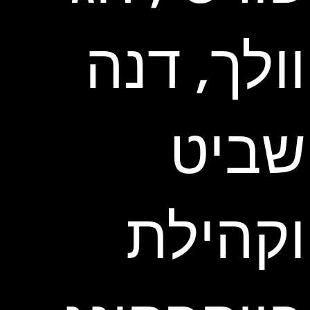
וולך, דנה
שביט
וקהילת