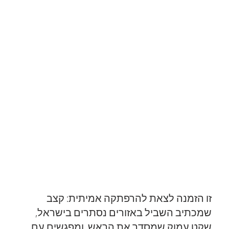
CrossLand: Dead Sea and the Craters
זו הזמנה לצאת להרפתקה אמיתית: קצב
שמכתיב השביל באזורים נסתרים בישראל,
שקט עמוק שמסדר את הראש, ומפגשים עם