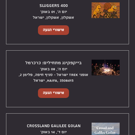
Sluggers 400
יום ה׳, 01 באוק׳
אשקלון, אשקלון, ישראל
אישורי הגעה
בייקפקינג מתחילים: כרכרמל
יום ה׳, 08 באוק׳
אופני TREK ישראל - סניף חיפה, פלימן 2,
Haifa, 3508415, ישראל
אישורי הגעה
CrossLand Galilee Golan
יום ד׳, 14 באוק׳