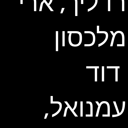
רדליך, ארי
מלכסון
דוד
עמנואל,