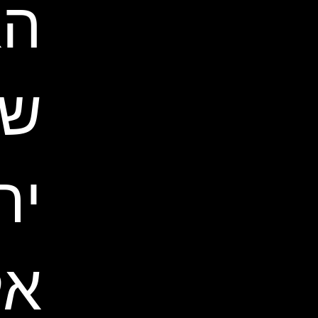
הא
של
יר
אל