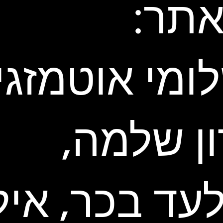
תר:
ומי אוטמזגין
ון שלמה,
עד בכר, איל