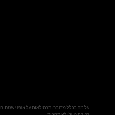
על מה בכלל מדובר? תרמילאות על אופני שטח. היכ
רכיבת טיול ולא תחרות...