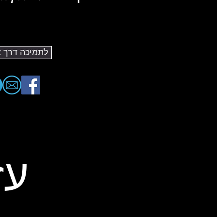
לתמיכה דרך PayBox
עז