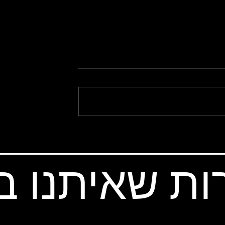
חווית HLC והעוצמות שבבייקפקינג
פניים מושלמים
ות שאיתנו 