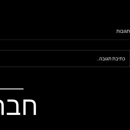
תגובות
כתיבת תגובה...
הבייקפקינג הארוך לאילת
איך לבנות או
לבייקפאקינג
חבר