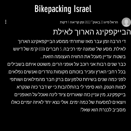
Bikepacking Israel
הראל פייג
23 באוק׳ 2022
זמן קריאה 1 דקות
הבייקפקינג הארוך לאילת
די הרבה זמן עבר מאז שחזרתי ממסע הבייקפאקינג הארוך 
לאילת, מסע של שמונה ימי רכיבה, 5 חברים ו650 ק"מ של דיווש 
בשטח. עדיין מעכל את החוויה העצומה הזאת…
כבר שנים רבות אני רוכב על אופני הרים, משוטט איתם בשבילים 
בכל רחבי הארץ ומכיר בזכותם מקומות נהדרים ואנשים נפלאים.
לפני כמה שנים בשיחת טלפון עם ברק חבר מהמילואים ושותפי 
לצוות הטנק, הוא סיפר לי בהתלהבות כי יש דבר כזה שנקרא 
בייקפקינג, מין עניין כזה שאורזים ציוד לינה ואוכל על האופניים 
ויוצאים למסעות של כמה ימים. אולי נצא יחד לאיזה יומיים כאלו 
מסביב לכנרת הוא שאל?