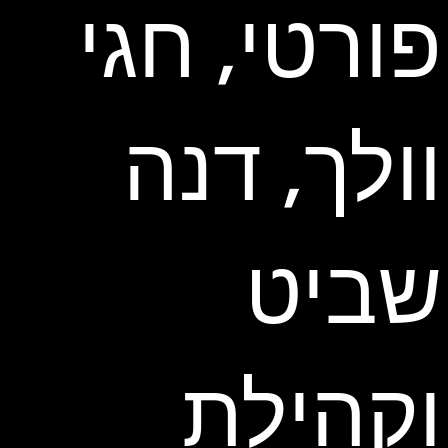
פורטי, חגי
וולך, דנה
שביט
וקהילת