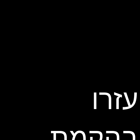
עזרו
בהקמת