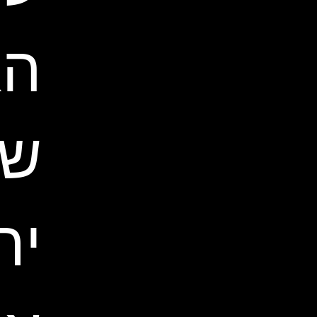
הא
של
יר