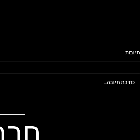
תגובות
כתיבת תגובה...
הבייקפקינג הארוך לאילת
למדבר יש חוק
בייקפאקינג מ
חבר