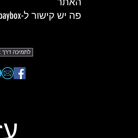
האתר
פה יש קישור ל-paybox שלנו :)
לתמיכה דרך PayBox
עז