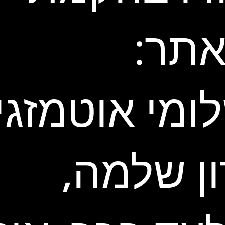
תר:
ומי אוטמזגין
ון שלמה,