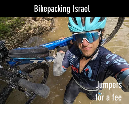
Bikepacking Israel
Jumpers
for a fee
List of